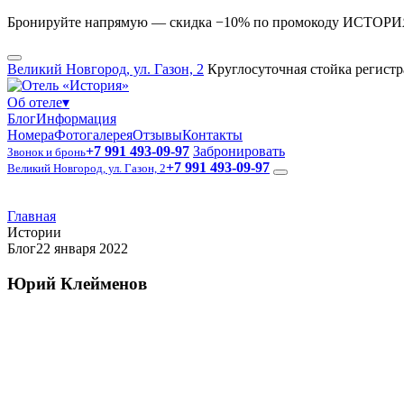
Бронируйте напрямую — скидка −10% по промокоду ИСТОР
Великий Новгород, ул. Газон, 2
Круглосуточная стойка регист
Об отеле
▾
Блог
Информация
Номера
Фотогалерея
Отзывы
Контакты
+7 991 493-09-97
Забронировать
Звонок и бронь
+7 991 493-09-97
Великий Новгород, ул. Газон, 2
Главная
Истории
Блог
22 января 2022
Юрий Клейменов