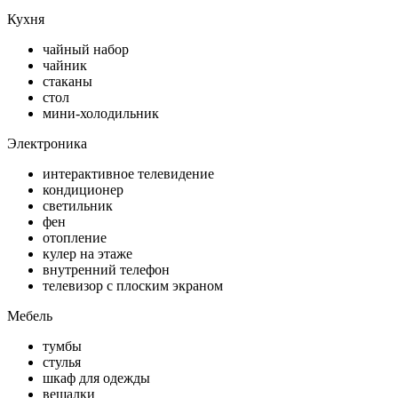
Кухня
чайный набор
чайник
стаканы
стол
мини-холодильник
Электроника
интерактивное телевидение
кондиционер
светильник
фен
отопление
кулер на этаже
внутренний телефон
телевизор с плоским экраном
Мебель
тумбы
стулья
шкаф для одежды
вешалки